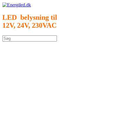
Gå
til
indhold
LED belysning til
12V, 24V, 230VAC
Søg
efter: