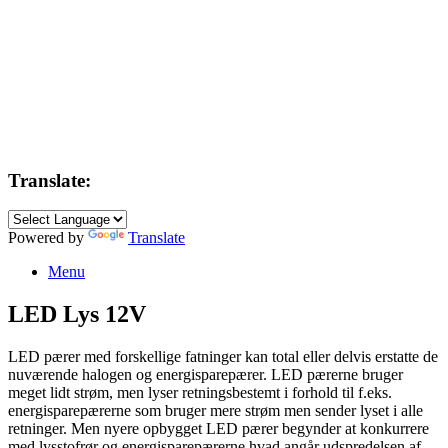
Translate:
Powered by
Translate
Menu
LED Lys 12V
LED pærer med forskellige fatninger kan total eller delvis erstatte de
nuværende halogen og energisparepærer. LED pærerne bruger
meget lidt strøm, men lyser retningsbestemt i forhold til f.eks.
energisparepærerne som bruger mere strøm men sender lyset i alle
retninger. Men nyere opbygget LED pærer begynder at konkurrere
med lysstofrør og energisparepærerne hvad angår udspredelsen af